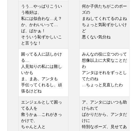
うう…やっぱりこうい
何か子供たちがこのポー
う格好は、
ズの
私には似合わな…え？
まねしてくれてるのよね
か、かわいいって…
ちょっと気恥ずかしいけ
ば、ばかぁ！
ど
そういう恥ずかしいこ
悪くない気分ね
と言うな！
困ってる人に話しかけ
みんなの役に立つのって
る…
想像以上に大変なことだ
人見知りの私には難し
わ
いかも
アンタはそれをずっとし
ま、まあ、アンタも
てたのね
手伝ってくれるし、頑
…ちょっと見直したわ
張るけどね
エンジェルとして困っ
ア、アンタにはいつも助
てる人を
けられて
救うかぁ…これがきっ
ばかりだから、アンタだ
かけで、
けに
ちゃんと人と
特別なポーズ、見せてあ