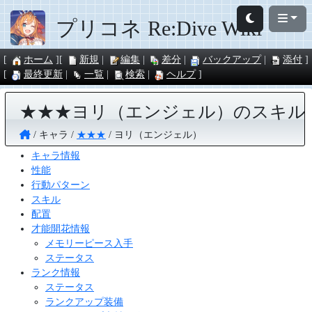
プリコネ Re:Dive Wiki
ホーム
新規
編集
差分
バックアップ
添付
最終更新
一覧
検索
ヘルプ
★★★ヨリ（エンジェル）のスキル
キャラ
★★★
ヨリ（エンジェル）
キャラ情報
性能
行動パターン
スキル
配置
才能開花情報
メモリーピース入手
ステータス
ランク情報
ステータス
ランクアップ装備