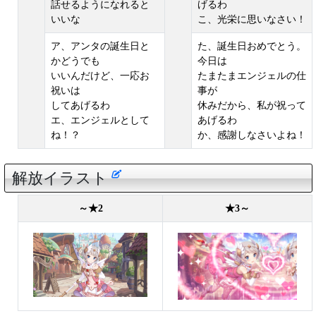
話せるようになれると
げるわ
いいな
こ、光栄に思いなさい！
ア、アンタの誕生日と
た、誕生日おめでとう。
かどうでも
今日は
いいんだけど、一応お
たまたまエンジェルの仕
祝いは
事が
してあげるわ
休みだから、私が祝って
エ、エンジェルとして
あげるわ
ね！？
か、感謝しなさいよね！
解放イラスト
～★2
★3～