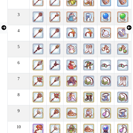
3
4
5
6
7
8
9
10