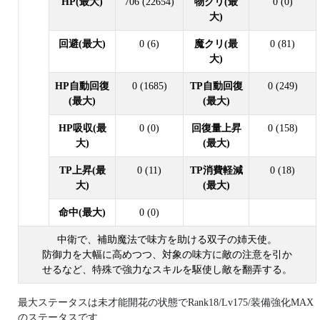
HP(最大)
706 (22654)
物クリ(最
0 (0)
大)
回避(最大)
0 (6)
魔クリ(最
0 (81)
大)
HP自動回復
0 (1685)
TP自動回復
0 (249)
(最大)
(最大)
HP吸収(最
0 (0)
回復量上昇
0 (158)
大)
(最大)
TP上昇(最
0 (11)
TP消費軽減
0 (18)
大)
(最大)
命中(最大)
0 (0)
中衛で、補助魔法で味方を助ける双子の姉天使。
防御力を大幅に高めつつ、対象の味方に敵の注意を引か
せるなど、特殊で強力なスキルを駆使し敵を翻弄する。
最大ステータスは未才能開花の状態でRank18/Lv175/装備強化MAX
のステータスです