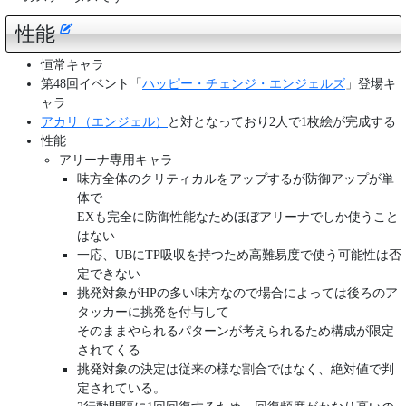
性能
恒常キャラ
第48回イベント「
ハッピー・チェンジ・エンジェルズ
」登場キ
ャラ
アカリ（エンジェル）
と対となっており2人で1枚絵が完成する
性能
アリーナ専用キャラ
味方全体のクリティカルをアップするが防御アップが単
体で
EXも完全に防御性能なためほぼアリーナでしか使うこと
はない
一応、UBにTP吸収を持つため高難易度で使う可能性は否
定できない
挑発対象がHPの多い味方なので場合によっては後ろのア
タッカーに挑発を付与して
そのままやられるパターンが考えられるため構成が限定
されてくる
挑発対象の決定は従来の様な割合ではなく、絶対値で判
定されている。