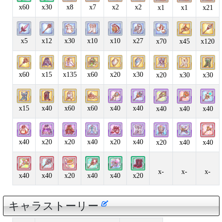
x60
x30
x8
x7
x2
x2
x1
x1
x21
x5
x12
x30
x10
x10
x27
x70
x45
x120
x60
x15
x135
x60
x20
x30
x20
x30
x30
x15
x40
x60
x60
x40
x40
x40
x40
x40
x40
x20
x20
x40
x20
x40
x20
x40
x40
x-
x-
x-
x40
x40
x20
x40
x40
x20
キャラストーリー