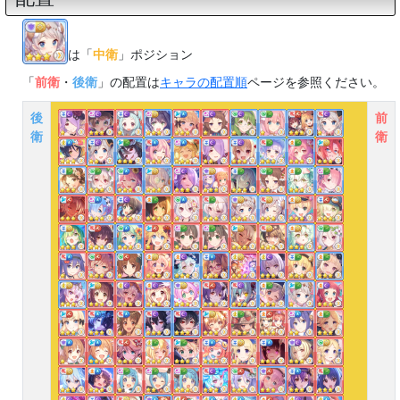
は「
中衛
」ポジション
「
前衛
・
後衛
」の配置は
キャラの配置順
ページを参照ください。
後
前
衛
衛