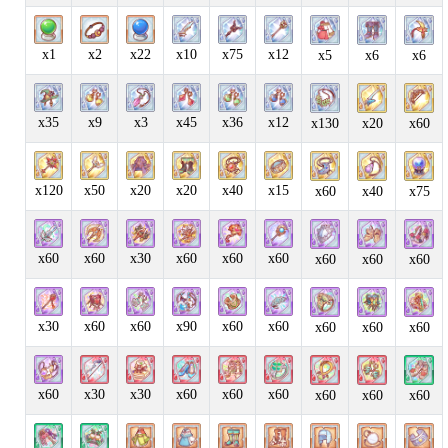
x1
x2
x22
x10
x75
x12
x5
x6
x6
x35
x9
x3
x45
x36
x12
x130
x20
x60
x120
x50
x20
x20
x40
x15
x60
x40
x75
x60
x60
x30
x60
x60
x60
x60
x60
x60
x30
x60
x60
x90
x60
x60
x60
x60
x60
x60
x30
x30
x60
x60
x60
x60
x60
x60