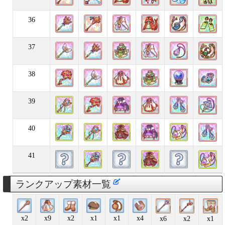
36
37
38
39
40
41
ランクアップ素材一覧
x2
x9
x2
x1
x1
x4
x6
x2
x1