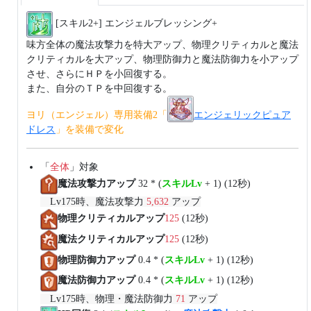
[スキル2+] エンジェルブレッシング+
味方全体の魔法攻撃力を特大アップ、物理クリティカルと魔法
クリティカルを大アップ、物理防御力と魔法防御力を小アップ
させ、さらにＨＰを小回復する。
また、自分のＴＰを中回復する。
ヨリ（エンジェル）専用装備2「
エンジェリックピュア
ドレス
」を装備で変化
「
全体
」対象
魔法攻撃力アップ
32 * (
スキルLv
+ 1) (12秒)
Lv175時、魔法攻撃力
5,632
アップ
物理クリティカルアップ
125
(12秒)
魔法クリティカルアップ
125
(12秒)
物理防御力アップ
0.4 * (
スキルLv
+ 1) (12秒)
魔法防御力アップ
0.4 * (
スキルLv
+ 1) (12秒)
Lv175時、物理・魔法防御力
71
アップ