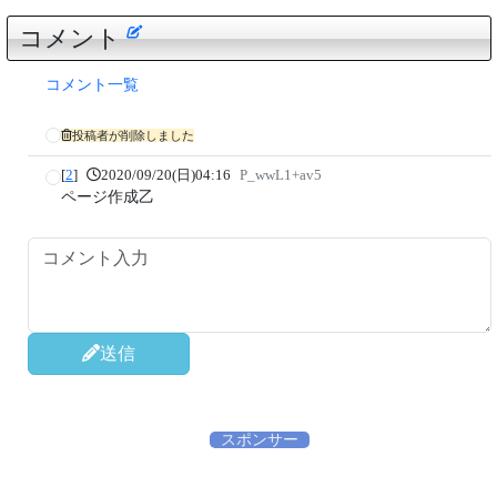
コメント
コメント一覧
投稿者が削除しました
[
2
]
2020/09/20(日)04:16
P_wwL1+av5
ページ作成乙
送信
スポンサー