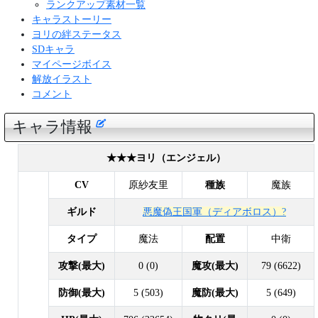
ランクアップ素材一覧
キャラストーリー
ヨリの絆ステータス
SDキャラ
マイページボイス
解放イラスト
コメント
キャラ情報
★★★ヨリ（エンジェル）
CV
原紗友里
種族
魔族
ギルド
悪魔偽王国軍（ディアボロス）?
タイプ
魔法
配置
中衛
攻撃(最大)
0 (0)
魔攻(最大)
79 (6622)
防御(最大)
5 (503)
魔防(最大)
5 (649)