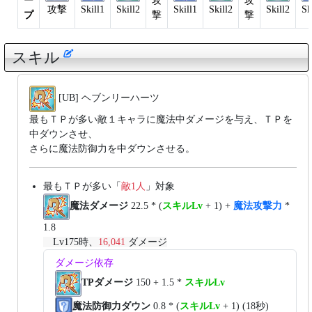
ー
攻
攻
攻撃
Skill1
Skill2
Skill1
Skill2
Skill2
Sk
プ
撃
撃
スキル
[UB] ヘブンリーハーツ
最もＴＰが多い敵１キャラに魔法中ダメージを与え、ＴＰを
中ダウンさせ、
さらに魔法防御力を中ダウンさせる。
最もＴＰが多い「
敵1人
」対象
魔法ダメージ
22.5 * (
スキルLv
+ 1) +
魔法攻撃力
*
1.8
Lv175時、
16,041
ダメージ
ダメージ依存
TPダメージ
150 + 1.5 *
スキルLv
魔法防御力ダウン
0.8 * (
スキルLv
+ 1) (18秒)