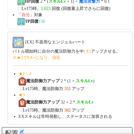
HP回復
2 * (
スキルLv
+ 1) +
魔法攻撃力
* 0.1
Lv175時、
1,023
回復 (回復量上昇でさらに回復)
「
自分
」対象
TP回復
150
[EX] 不器用なエンジェルハート
バトル開始時に自分の魔法防御力を中
(大)
アップさせる。
※★5でEX+になり、強化
★1～4
魔法防御力アップ
2 * (1 +
スキルLv
)
Lv175時、魔法防御力
352
アップ
★5
魔法防御力アップ
32 + 2 *
スキルLv
Lv175時、魔法防御力
382
アップ
EXスキルは常時発動し、ステータスに加算される
配置